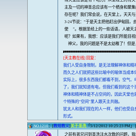
主及一切的神圣总应该有一个栖身和聚集
存在呢？我们常会说，在天堂上，天天与
3-24节说：“于是天主把他赶出伊甸园
使 ”。根据圣经上的一些话语，人被天
呢？如果有，我想：应该是我们所能目视
神父，我的问题是不是太幼稚了！但是，
[天主教在线] 回复：
我们人受自身限制，是无法理解神体和精
而久之人们就把这些比喻中的喻体当成本
实际上，很多东西我们都看不到，空气、
了，我们就知道有电，但我们看到的这个
神体和精神体是不占空间的，因此天堂也就
个特殊的“空间”里人跟天主共融。
犹太人和我们现在的人一样，他们也受自
形式。
NO.1210
：[
教规教义
]
关于圣洗
「5/12/2012 10:25:23 PM」 [ 
之前有弟兄问到圣洗注水次数的问题，我想