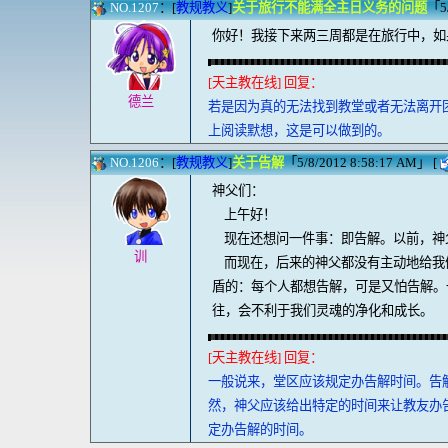
NO.1207
：[
教规教义
]
关于旅行不能满全主日义务的问题
「5/
你好！我接下来两三周都是在旅行中，如
[天主教在线] 回复：
德兰
若是因为真的无法找到教堂或者无法离开
上阅读默想，这是可以做到的。
NO.1206
：[
教规教义
]
关于告解
「5/8/2012 8:58:17 AM」 [
神父们：
上午好！
现在还想问一件事：即告解。以前，神
训
而现在，后来的神父都没有主动地给我
盾的：每个人都想告解，可是又怕告解。
往，会不利于我们灵魂的净化和成长。
[天主教在线] 回复：
一般说来，堂区应该规定办告解时间。告
然，神父应该给出特定的时间来让教友办
定办告解的时间。