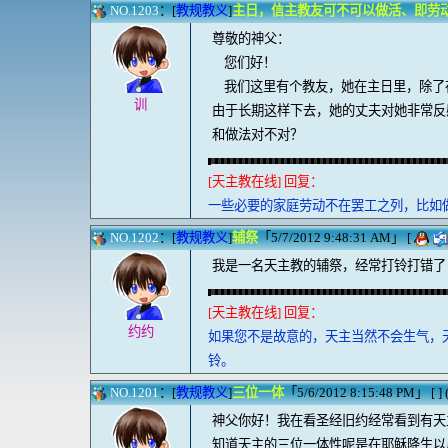
NO.1203
：[
教规教义
]
主日，信主教友可不可以做活、即劳
尊敬的神父：
您们好！
我们这里有个教友，她在主日里，除了
训
由于长期这样下去，她的丈夫对她非常反
和做法对不对？
[天主教在线] 回复：
一些必要的家庭劳动不在罢工之列，比如
NO.1202
：[
教规教义
]
辅祭
「5/7/2012 9:48:31 AM」 [
我是一名天主教的辅祭，经常打铃打错
[天主教在线] 回复：
约约
如果您不是故意的，天主当然不会生气，
铃。
NO.1201
：[
教规教义
]
三位一体
「5/6/2012 8:15:48 PM」 [ ] 
神父你好！我在看圣经旧约经常看到有天
知道天主的三位一体性呢是在耶稣降生以