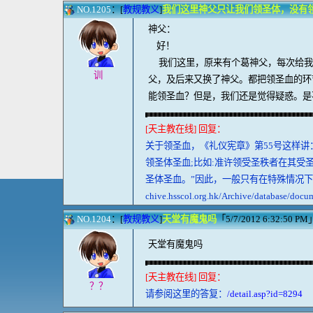
NO.1205
：[
教规教义
]
我们这里神父只让我们领圣体，没有
神父：
好！
我们这里，原来有个葛神父，每次给我
训
父，及后来又换了神父。都把领圣血的环
能领圣血？但是，我们还是觉得疑惑。是
[天主教在线] 回复：
关于领圣血，《礼仪宪章》第55号这样讲
领圣体圣血;比如:准许领受圣秩者在其
圣体圣血。”因此，一般只有在特殊情况下教友
chive.hsscol.org.hk/Archive/database/doc
NO.1204
：[
教规教义
]
天堂有魔鬼吗
「5/7/2012 6:32:50 PM」 
天堂有魔鬼吗
[天主教在线] 回复：
？？
请参阅这里的答复：
/detail.asp?id=8294