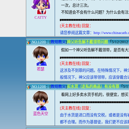
一次，总计三次。
不知道会不会有什么问题？为什么会有注
CATTY
[天主教在线] 回复：
请您参阅这篇文章：
http://www.chinacath.
NO.1209
：[
教规教义
]
神父听告解不戴领带问题
「5/12/2012 
假如一个神父听告解不戴领带，是否有大
[天主教在线] 回复：
若瑟
这涉及不到罪的问题。在特殊情况下，神
般情况下，神父应该带领带，应该穿戴合
NO.1208
：[
教规教义
]
买水货（走私的商品）有没有罪
「5/11
看网上好多卖水货手机的，很便宜，想买
[天主教在线] 回复：
蓝色天空
由于水货是进口而没有交税，或者是没有
都不合理。而作为基督徒，我们更不应该