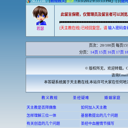
NO.1198
：[
教规教义
]
面饼
「5/3/2012 9:55:13 PM」 [ ] (
提
此留言保密，仅管理员及留言者可以浏览
[天主教在线] 已经回复您，请
输入密码查
若瑟
页次：20/100页 每页15
分页：
14页
15页
16页
17页
1
© 版权所无，欢迎转载。Cop
咨询Email:
本答疑系统属于天主教在线,本站许可大家在任何地
教义教规
圣经疑难
婚姻家庭
天主教是否拜偶像
如何加入天主教
怎样理解三位一体
基督教提出的几个问题
有关创造的几个问题
圣经中血腥情节描写