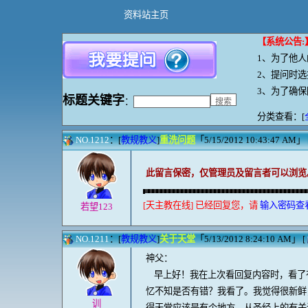
资料站主页
【系统公告
:
1、
为了他人
2、提问时
3、为了确
标题
关键字
：
分类查看：[
NO.1212
：[
教规教义
]
重洗问题
「5/15/2012 10:43:47 AM」 [ 
此留言保密，仅管理员及留言者可以浏览
[天主教在线] 已经回复您，请
输入密码查
若望123
NO.1211
：[
教规教义
]
关于天堂
「5/13/2012 8:24:10 AM」 [
神父：
早上好！我在上次看回复内容时，看了有
忆不知是否有错？我看了。我觉得很新鲜
训
得天堂应该是有个地方。从圣经上的有关