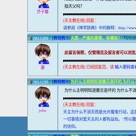
指天父吗？
芥子馨
[天主教在线] 回复：
请参阅《神学辞典》中的解释：
http://ww
NO.1200
：[
教规教义
]
大罪—严重的事情，有哪些？
「5/5/20
此留言保密，仅管理员及留言者可以浏览
[天主教在线] 已经回复您，请
输入密码查
康
NO.1199
：[
教规教义
]
为什么主明明知道撒旦是坏的 为什么
为什么主明明知道撒旦是坏的 为什么不
[天主教在线] 回复：
john
天主为什么不消灭而是允许魔鬼行动，这
一切事情对爱天主的人都有益处。”所以
的信仰。