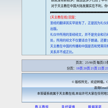
数就没有新教多，我想这多少归咎于中华
对于天主教在中国大陆发展实在不利，你
[天主教在线] 回复：
圣经的翻译其实早就有了，正是因为礼仪
出版。
礼仪中所用的圣经经文，并不是完全和已
处，所用的经文不仅要适合于朗诵，还要
天主教在中国的传播和中国是否和梵蒂冈
关系并不成正比。
页次：25/90页 每页15
分页：
19页
20页
21页
22页
2
© 版权所无，欢迎转载。Cop
咨询Email:
本答疑系统属于天主教在线,本站许可大家在任何地
教义教规
圣经疑难
婚姻家庭