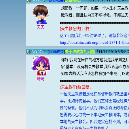
NO.975
：[
认识教会
]
是否叛教？
「11/13/2010 11:29:32 AM」 
想请教一个问题，如果一个人生在天主教
叛教者，而且认为其不能得救，不能进天
天天
[天主教在线] 回复：
这个问题我们已经讨论过了，请您参阅这
http://bbs.chinacath.org/thread-2871-1-3.ht
NO.974
：[
认识教会
]
关于进教堂的问题
「11/11/2010 8:54:12
你好!我现在居住的地方也就是我结婚之
家,基本上没有机会去教堂.我应该怎么办
如果去的话我应该怎样参加圣事呢.可以跪
琦琦
[天主教在线] 回复：
一位天主教徒若是想在基督新教的教堂里
事。比如忏悔圣事，他们宣称无需经过神
性的圣餐，他们不认为耶稣会真正的降临
您需要尽心寻找一下本地天主教团体，或
本地的天主教会。但若是实在找不到，可
最好回老家参与天主教的礼节。