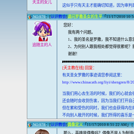
天主的女儿
这似乎只有天主才能确切知道，因为审判
NO.979
：[
认识教会
]
请问罗撒圣女的生平
「11/17/2010 10:5
您好：
我有两个问题。
1、我的圣名是罗撒，我不知道什么意
追随主的人
2、为何别人跟我相处都觉得很累呢？
谢谢！
[天主教在线] 回复：
有关圣女罗撒的事迹请您参阅这里：
http://www.chinacath.org/liyi/shengren/8/
当我们用心去生活的时候，我们的心就会
还会随时会收到伤害，因为当我们打开自
但在累和受伤的同时，我们也会获得内在
不向别人敞开的时候，我们所得的喜乐是
NO.978
：[
认识教会
]
偶像定义
「11/17/2010 8:51:22 AM」 [ ]
那么，英雄是偶像吗？偶像不是人为制造