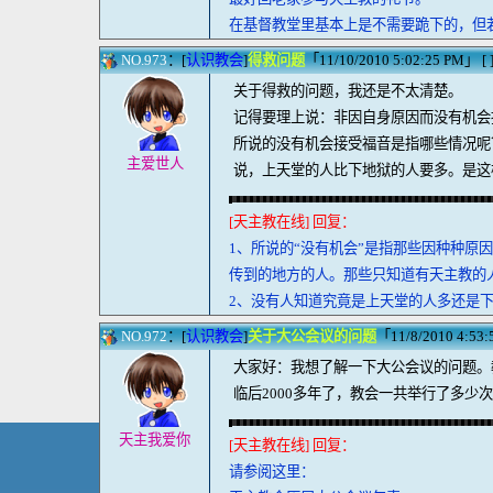
在基督教堂里基本上是不需要跪下的，但
NO.973
：[
认识教会
]
得救问题
「11/10/2010 5:02:25 PM」 [ ]
关于得救的问题，我还是不太清楚。
记得要理上说：非因自身原因而没有机会
所说的没有机会接受福音是指哪些情况呢
主爱世人
说，上天堂的人比下地狱的人要多。是这
[天主教在线] 回复：
1、所说的“没有机会”是指那些因种种原
传到的地方的人。那些只知道有天主教的
2、没有人知道究竟是上天堂的人多还是
NO.972
：[
认识教会
]
关于大公会议的问题
「11/8/2010 4:53:5
大家好：我想了解一下大公会议的问题。
临后2000多年了，教会一共举行了多
天主我爱你
[天主教在线] 回复：
请参阅这里：