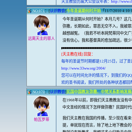
天主教会历届大公会议年表：
http://www.c
NO.971
：[
认识教会
]
今年圣诞期何时开始
「11/7/2010 4:10:1
今年圣诞期从何时开始？本月几号？这几
弥撒，长期如此，罪恶无空不入，我被罪
越想越冤，（我若不听本网梵蒂冈中文广
远离天主的罪人
没有信心，我和基督真的愈加疏远，很少
[天主教在线] 回复：
每年的圣诞节时期都是12月25日，过了
http://www.33ww.org/2004/
您可以在时间允许的情况下，到我们的Q
欢的圣书阅读，我们所处的各种状态都回
NO.970
：[
认识教会
]
民国中国教友弥撒、中梵关系影响发展
在1968年以前，即我们天主教教友没
中文圣经的情况下怎样做弥撒？民国时代
我们天主教在我国的传播，至少现在看来
帕瓦罗蒂
提，单就现在而言，除了地上地下教会的