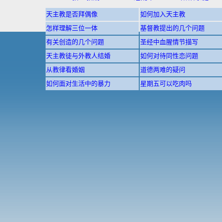
天主教是否拜偶像
如何加入天主教
怎样理解三位一体
基督教提出的几个问题
有关创造的几个问题
圣经中血腥情节描写
天主教徒与外教人结婚
如何对待同性恋问题
从教律看婚姻
道德两难的疑问
如何面对生活中的暴力
星期五可以吃肉吗