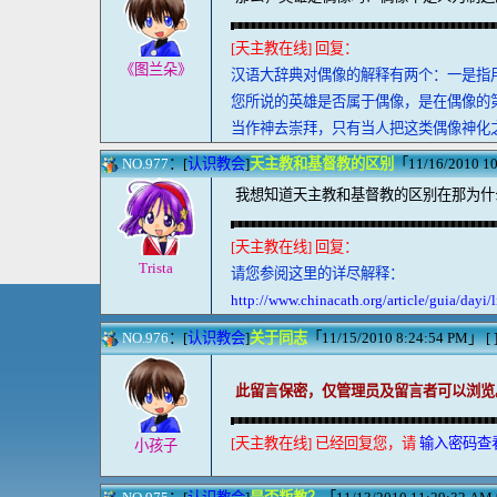
[天主教在线] 回复：
《图兰朵》
汉语大辞典对偶像的解释有两个：一是指
您所说的英雄是否属于偶像，是在偶像的
当作神去崇拜，只有当人把这类偶像神化
NO.977
：[
认识教会
]
天主教和基督教的区别
「11/16/2010 1
我想知道天主教和基督教的区别在那为什
[天主教在线] 回复：
Trista
请您参阅这里的详尽解释：
http://www.chinacath.org/article/guia/dayi
NO.976
：[
认识教会
]
关于同志
「11/15/2010 8:24:54 PM」 [ ]
此留言保密，仅管理员及留言者可以浏览
[天主教在线] 已经回复您，请
输入密码查
小孩子