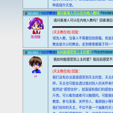
种直接升天堂。
NO.983
：[
认识教会
]
请问香港人可以在内地入教吗
「11/29/2
请问香港人可以在内地入教吗？回香港后
[天主教在线] 回复：
海海糖
领洗入教，当事人不需要回到原籍，若是
教会是大公的教会，走到哪里都属于同一
NO.982
：[
认识教会
]
如何能感受到上主的爱？
「11/27/2010 
我如何能感受到上主的爱？我目前感受不
[天主教在线] 回复：
sd
我们没有办法直接感受到天主的爱，天主
样，天主也可能会透过我对别人的关怀来
既然说“感受信仰”，就直接和我们的感
斤肉，可以看到或者可以触摸的。可能我
教堂、参与圣事、关怀穷人、看顾弱小等
我们信仰的天主，不仅不是一个抽象的天