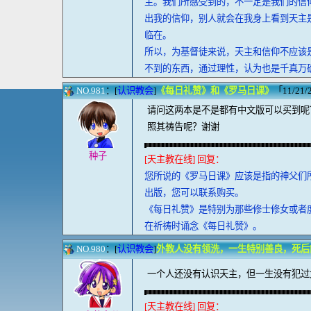
主。我们所感受到的，不一定是我们的信
出我的信仰，别人就会在我身上看到天主
临在。
所以，为基督徒来说，天主和信仰不应该
不到的东西，通过理性，认为也是千真万
NO.981
：[
认识教会
]
《每日礼赞》和《罗马日课》
「11/21/2
请问这两本是不是都有中文版可以买到呢
照其祷告呢？谢谢
种子
[天主教在线] 回复：
您所说的《罗马日课》应该是指的神父们
出版，您可以联系购买。
《每日礼赞》是特别为那些修士修女或者
在祈祷时诵念《每日礼赞》。
NO.980
：[
认识教会
]
外教人没有领洗，一生特别善良，死后
一个人还没有认识天主，但一生没有犯过
[天主教在线] 回复：