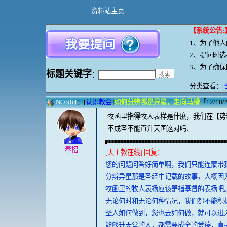
资料站主页
【系统公告
:
1、
为了他人
2、提问时
3、为了确
标题
关键字
：
分类查看：[
NO.984
：[
认识教会
]
如何分辨哪是异星，走向马槽
「12/10/2
牧函里指得牧人表样是什麽，我们在【势
不成圣不能直升天国这对吗、
奉招
[天主教在线] 回复：
您的问题问答好简单啊，我们只能连蒙带
分辨异星那是圣经中记载的故事，大概因
牧函里的牧人表扬应该是指基督的表扬吧
无论何时和无论何种情况，我们都不能积
圣人如何做到，您也去如何做，就可以进
能够升天堂的人，都需要成全的爱德，直