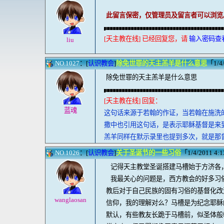
此留言保密，仅管理员及留言者可以浏览
[天主教在线] 已经回复您，请
输入密码查
liu
NO.1027
：[
认识教会
]
除免世罪的天主羔羊是什么意思
「1/4/
除免世罪的天主羔羊是什么意思
[天主教在线] 回复：
蓝魂
这句话来源于若翰的作证，当若翰在施洗的
撒中也引用这句话，是表示耶稣基督是来
羔羊同样在默示录里也提到多次，就是那曾
NO.1026
：[
认识教会
]
关于圣诞节的一些习俗
「1/4/2011 4:13
记得天主教堂圣诞搭建马槽始于方济各
我最关心的问题是，西方教会的好多习
教后对于自己民族的固有习俗的基督化改
wanglaosan
信仰，我的理解对么？马槽是为纪念耶稣
默认，有些教友长跪于马槽前，似圣体般