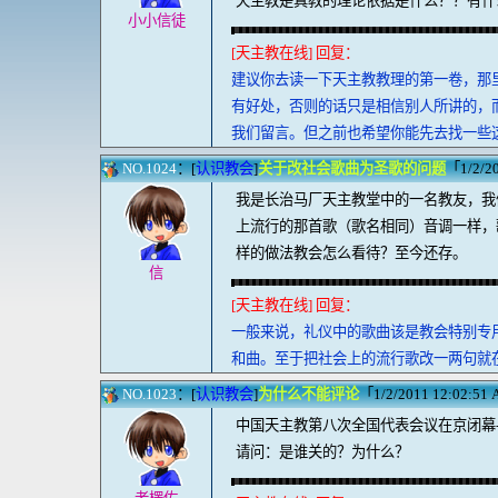
天主教是真教的理论依据是什么？？有什
小小信徒
[天主教在线] 回复：
建议你去读一下天主教教理的第一卷，那
有好处，否则的话只是相信别人所讲的，
我们留言。但之前也希望你能先去找一些
NO.1024
：[
认识教会
]
关于改社会歌曲为圣歌的问题
「1/2/20
我是长治马厂天主教堂中的一名教友，我
上流行的那首歌（歌名相同）音调一样，
样的做法教会怎么看待？至今还存。
信
[天主教在线] 回复：
一般来说，礼仪中的歌曲该是教会特别专
和曲。至于把社会上的流行歌改一两句就
NO.1023
：[
认识教会
]
为什么不能评论
「1/2/2011 12:02:51 A
中国天主教第八次全国代表会议在京闭幕
请问：是谁关的？为什么？