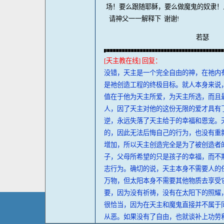
场！要么跟随耶稣，要么做魔鬼的奴隶！
请神父一一解释下 谢谢!
若瑟
[天主教在线] 回复：
没错，天主是一个完全自由的神，在祂内
是祂创造工程的终极目标。就人本身来说
值在于他为天主所爱，为天主所选，而且
人，因了天主对他的这份无限的爱才具有
逆，永远失落了天主给于的幸福和恩宠。
的，因此无法后悔自己的行为，也没有重
增加，所以天主创造完全是为了被创造者
子，父母所希望的只是孩子的幸福，而不
志行为。确切的说，天主本身不需要人的
万物，但太阳本身不需要其他物质去享受
要，因为没有祈祷，没有在太阳下的照耀
很恰当，因为在天主和魔鬼直接并不属于
从恶。如果没有了自由，也就谈补上功劳