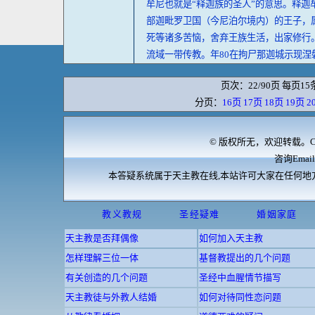
牟尼也就是“释迦族的圣人”的意思。释迦
部迦毗罗卫国（今尼泊尔境内）的王子，属
死等诸多苦恼，舍弃王族生活，出家修行
流域一带传教。年80在拘尸那迦城示现涅
页次：22/90页 每页15
分页：
16页
17页
18页
19页
2
© 版权所无，欢迎转载。Cop
咨询Email:
本答疑系统属于天主教在线,本站许可大家在任何地
教义教规
圣经疑难
婚姻家庭
天主教是否拜偶像
如何加入天主教
怎样理解三位一体
基督教提出的几个问题
有关创造的几个问题
圣经中血腥情节描写
天主教徒与外教人结婚
如何对待同性恋问题