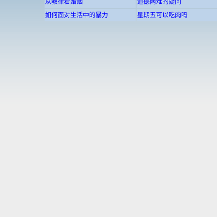
从教律看婚姻
道德两难的疑问
如何面对生活中的暴力
星期五可以吃肉吗