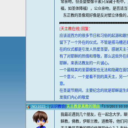
常亲吻，但圣婴塑像平素只深藏于柜中，
福，如圣体降福），公众亲吻，是否适当
东正教的圣像观好像是反对塑立体像的
[天主教在线] 回复：
应该说西方的很多节日和习俗的起源和跟
留下了一个外在的仪式。不管是搭马槽还
在的仪式都是引发人热爱圣婴，感谢天主
有了对耶稣的热情和尊敬，那么这些外在
耶稣，来表达教友的一片诚心。
一个最精美的圣婴模型也无法和隐藏在面
一个意义，一个是看不到的真天主，另一
意。
在圣诞节期间，主要纪念的就是耶稣诞生
发我们内心的敬爱
NO.1025
：[
认识教会
]
天主教是真教的理由
「1/3/2011 10:1
我最近遇到几个朋友，在一起念大学，聊
稣教，佛教，伊斯兰教，道教等，他们问