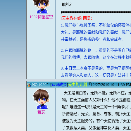
瞻礼？
1992仰望星空
[天主教在线] 回复：
1. 我们参与弥撒圣祭，不能仅仅的怀着
大礼，是耶稣的奉献和我们的奉献，我们
共奉献者，是弥撒的参与者和完成者。
2. 在跟随耶稣的路上，重要的不是看自
我们的师傅，去跟随他。这个在过程中就
3. 主日罢工本身不是目的，而是为了提
去看望穷人和病人，这一切只是方法并非
NO.1020
：[
认识教会
]
天主的计划
「12/27/2010 10:41:30 P
天主是自由者，无所不能，无所不在，无
物，在天主面前人又算什么！他不是创造
呢？难道这一切只是天主的一个作剧吗？
若瑟
祈祷念经，光荣、爱慕、尊敬、朝拜天主
使是为天主服务的，有个天使背叛了天主
子来救赎人类，又派圣神净化人类，天主