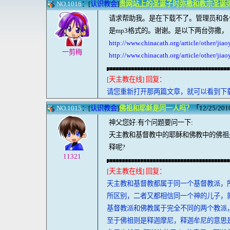
NO.1016
：[
认识教会
]
贵网站上的圣诞子时弥撒和教宗圣诞
请求帮助我。是在下载不了。管理员和各
是mp3格式的。谢谢。是以下两台弥撒，
http://www.chinacath.org/article/other/ji
一剪梅
http://www.chinacath.org/article/other/ji
[天主教在线] 回复：
请您重新打开那两篇文章，就可以看到下
NO.1015
：[
认识教会
]
佛祖和耶稣是同一人吗？
「12/25/201
神父您好:有个问题要问一下:
天主教和基督教中的耶稣和佛教中的佛祖
释呢?
11321
[天主教在线] 回复：
天主教和基督教都属于同一个基督教派，
所区别，二者又都相信同一个神的儿子，
基督教派和佛教属于完全不同的两个教派
至于佛祖则是释迦摩尼，释迦牟尼的意思是“