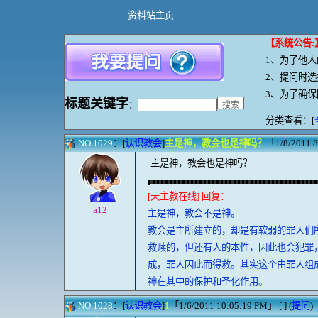
资料站主页
【系统公告
:
1、
为了他人
2、提问时
3、为了确
标题
关键字
：
分类查看：[
NO.1029
：[
认识教会
]
主是神，教会也是神吗？
「1/8/2011 
主是神，教会也是神吗？
[天主教在线] 回复：
a12
主是神，教会不是神。
教会是主所建立的，却是有软弱的罪人们
救赎的，但还有人的本性，因此也会犯罪
成，罪人因此而得救。其实这个由罪人组
神在其中的保护和圣化作用。
NO.1028
：[
认识教会
]
1
「1/6/2011 10:05:19 PM」 [ ] (
提问
)