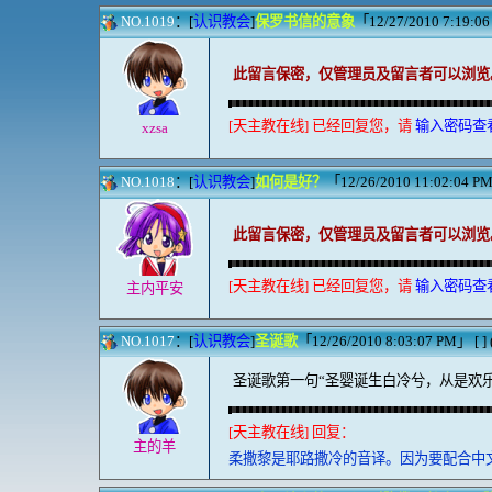
NO.1019
：[
认识教会
]
保罗书信的意象
「12/27/2010 7:19:0
此留言保密，仅管理员及留言者可以浏览
[天主教在线] 已经回复您，请
输入密码查
xzsa
NO.1018
：[
认识教会
]
如何是好？
「12/26/2010 11:02:04 PM」
此留言保密，仅管理员及留言者可以浏览
[天主教在线] 已经回复您，请
输入密码查
主内平安
NO.1017
：[
认识教会
]
圣诞歌
「12/26/2010 8:03:07 PM」 [ ] 
圣诞歌第一句“圣婴诞生白冷兮，从是欢乐
[天主教在线] 回复：
主的羊
柔撒黎是耶路撒冷的音译。因为要配合中