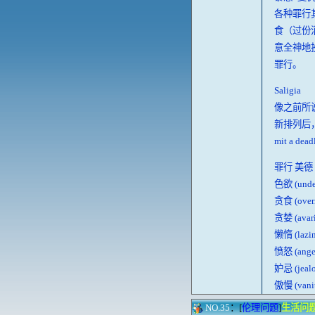
各种罪行
食（过份
意全神地投
罪行。
Saligia
像之前所说的，
新排列后，
mit a dea
罪行 美德
色欲 (undes
贪食 (overi
贪婪 (avar
懒惰 (lazi
愤怒 (ang
妒忌 (jeal
傲慢 (van
NO.35
：[
伦理问题
]
生活问