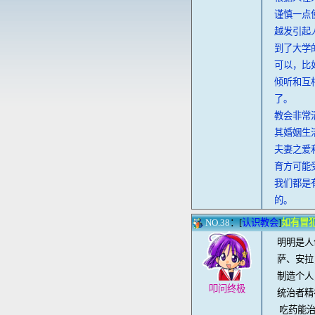
谨慎一点
越发引起
到了大学
可以，比
倾听和互
了。
教会非常
其婚姻生
夫妻之爱
育方可能
我们都是
的。
NO.38
：[
认识教会
]
如有冒
明明是人
萨、安拉
制造个人
叩问终极
统治者精
吃药能治