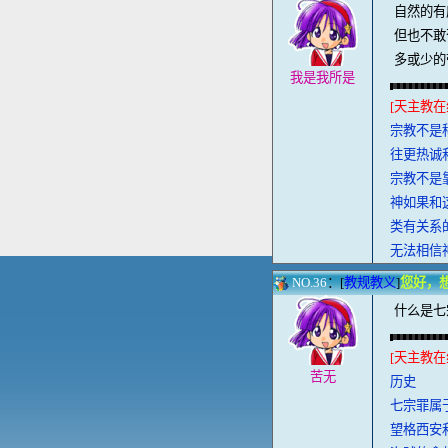
自然的有
但也不敢
多或少的
我是我所是
[天主教在
宗教不是
往更热诚
宗教不是
神如果和
类有关系
无法相信
NO.36
：[
教规教义
]
您好，
什么是七
[天主教在
苦无
历史
七宗罪属
望格西安