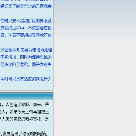
已经证实了越是禁止的东西就会
交往时只要不超越阶段的界限就
谈恋爱的过程中，不仅需要交谈
恶感，注意不要超越界限就可以
大公会议深知夫妻为和谐地处理
时不能增加，同时为保持忠诚的
誓便多次陷于危殆，而子女的生
程中时可以具有适度的亲昵行为
教，人创造了耶稣、如来、菩
造人，如果今天上帝再捏把土
是人类的愚蠢的精神寄托，是
的发展造出了你发帖的电脑，