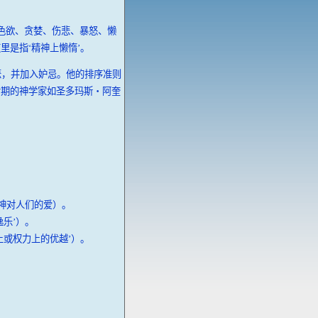
色欲、贪婪、伤悲、暴怒、懒
是指‘精神上懒惰’。
悲，并加入妒忌。他的排序准则
后期的神学家如圣多玛斯‧阿奎
了神对人们的爱）。
乐’）。
上或权力上的优越’）。