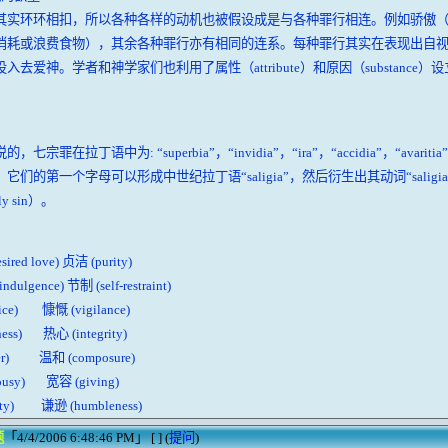
其实环环相扣，所以各种各样的动机也被假设成是与各种罪行相连。例如骄傲
消耗或浪费食物），其余各种罪行亦有相同的连系。每种罪行其实在表现出自
入去爱神。学者和神学家们也利用了属性（attribute）和原因（substance）
七宗罪在拉丁语中为: “superbia”，“invidia”，“ira”，“accidia”，“avaritia”，“
它们的第一个字母可以形成中世纪拉丁语“saligia”，然后衍生出其动词“saligiar
dly sin）。
ired love) 贞洁 (purity)
ndulgence) 节制 (self-restraint)
ice) 慷慨 (vigilance)
ness) 热心 (integrity)
er) 温和 (composure)
ousy) 宽容 (giving)
ity) 谦逊 (humbleness)
题
「4/4/2006 6:48:46 PM」 [ ] (
提问
)