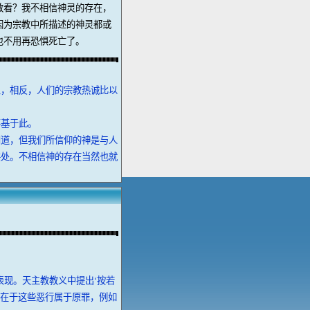
敢看？我不相信神灵的存在，
因为宗教中所描述的神灵都或
也不用再恐惧死亡了。
象，相反，人们的宗教热诚比以
不基于此。
知道，但我们所信仰的神是与人
共处。不相信神的存在当然也就
表现。天主教教义中提出‘按若
思在于这些恶行属于原罪，例如