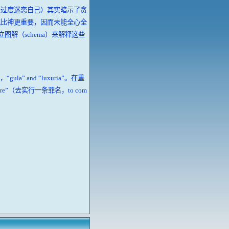
（过度迷恋自己）其实暗示了贪
视比神更重要，因而未能全心全
设立图解（schema）来解释这些
gula” and “luxuria”。在重
e”（去实行一条罪名，to com