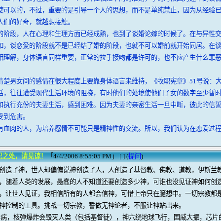
使可以的，不过，重要的是引导一个人的思想，而不是单纯禁止，因为从经验
人们的好奇，就越想接触。
的阶段，人在心理和生理方面已经成熟，也到了谈婚论嫁的时候了。在与异性
如，谈恋爱的阶段就不是已经结了婚的阶段，也就不可以婚前就开始同居。在
相理解，身体语言同样重要，正常的拉手接吻都是许可的，也不应产生什么罪
清楚男女间的感情在很大程度上要靠身体语言来维持，《牧职宪章》51号说：
活，往往遭受现代生活环境的阻挠，有时他们的处境使他们子女的数字至少暂
和执行充份的夫妻生活，感到困难。因为夫妻的亲密生活一旦中断，彼此的信
受到危害。
有血肉的人，为培养感情不可能只是精神性的交流。所以，我们认为在恋爱过
犯之处，请见谅！
「4/4/2006 8:55:05 PM」 [ ] (
提问
)
创造了神，世人却偏偏说神创造了人，人创造了基督教、佛教、道教，伊斯兰
，随着人类的发展，愚蠢的人不知道还要创造多少神，可谁也没见证神如何创
，让世人见证，我相信所有的人都会信神，可惜上帝只在臆想中。一切宗教都
神控制的工具。挑战一切宗教，誓做无神论者，不服让神站出来。
病，核弹爆炸会毁灭人类（包括基督徒），神六绕地球飞行，国威大振，芯片