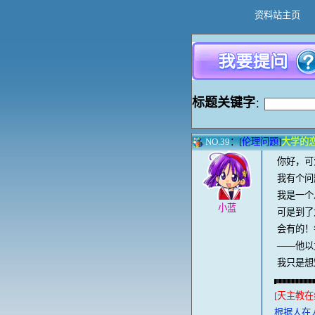
资料站主页
标题
关键字
：
NO.39
：[
伦理问题
]
大学的
你好，可
我有个问
我是一个
小蓝
可是到了
会有的！
——他以
我只是想
[天主教在
根据人在