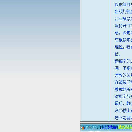
仅信仰自
出版的很
言和概念
坚持开口
惠。换句
有很多东
理性，我
信。
杨振宁先
围，不能
宗教的关
在被我们
教裁判所
对科学与
最后，教
从10楼
您不是就
NO.37
：[
认识教会
]
我的想