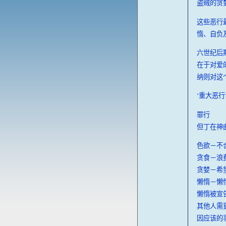
盗贼的贪
这些恶行
惰、自负
六世纪后
在于对爱
纳则对这
‘重大恶
罪行
但丁在神
色欲－不
贪食－浪
贪婪－希
懒惰－懒
懒惰被宣
其他人需
因应该的