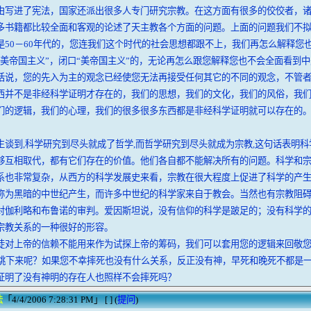
由写进了宪法，国家还派出很多人专门研究宗教。在这方面有很多的佼佼者，
多书籍都比较全面和客观的论述了天主教各个方面的问题。上面的问题我们不
是50－60年代的，您连我们这个时代的社会思想都跟不上，我们再怎么解释您
“美帝国主义”，闭口“美帝国主义”的，无论再怎么跟您解释您也不会全面看到
话说，您的先入为主的观念已经使您无法再接受任何其它的不同的观念，不管
西并不是非经科学证明才存在的，我们的思想，我们的文化，我们的风俗，我
们的逻辑，我们的心理，我们的很多很多东西都是非经科学证明就可以存在的
生谈到,科学研究到尽头就成了哲学,而哲学研究到尽头就成为宗教,这句话表明
够互相取代，都有它们存在的价值。他们各自都不能解决所有的问题。科学和
系也非常复杂，从西方的科学发展史来看，宗教在很大程度上促进了科学的产
称为黑暗的中世纪产生，而许多中世纪的科学家来自于教会。当然也有宗教阻
对伽利略和布鲁诺的审判。爱因斯坦说，没有信仰的科学是跛足的；没有科学
宗教关系的一种很好的形容。
徒对上帝的信赖不能用来作为试探上帝的筹码，我们可以套用您的逻辑来回敬
上跳下来呢？如果您不幸摔死也没有什么关系，反正没有神，早死和晚死不都是
证明了没有神明的存在人也照样不会摔死吗？
法
「4/4/2006 7:28:31 PM」 [ ] (
提问
)