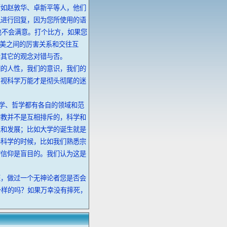
诸如赵敦华、卓新平等人，他们
拟进行回复，因为您所使用的语
也不会满意。打个比方，如果您
中美之间的厉害关系和交往互
者其它的观念对错与否。
们的人性，我们的意识，我们的
。视科学万能才是彻头彻尾的迷
科学、哲学都有各自的领域和范
宗教并不是互相排斥的，科学和
生和发展；比如大学的诞生就是
碍科学的时候，比如我们熟悉宗
的信仰是盲目的。我们认为这是
您，做过一个无神论者您是否会
一样的吗？如果万幸没有摔死，