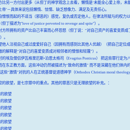
方比另一方付出更多（从但丁的神学观念上去看，懒惰是‘未能全心爱上帝，未
上帝’－具体来说包括懒惰、怯懦、缺乏想像力、满足及无责任心。
自憎恨而起的不适当（邪恶的）感觉，复仇或否定他人，在律法所赋与的权力
述为"love of justice perverted to revenge and spite"）。
对方所拥有的资产比自己丰富而心怀怨怒（但丁说：“对自己资产的喜爱变质成
”）。
望他人注视自己或过度爱好自己（因拥有而感到比其他人优越）（把自己定位
傲的解释是“对自己的喜爱变质成对相邻者的憎恨和轻蔑”）。
埃及僧侣伊瓦格里厄斯•泊恩太格司（Evagrius Ponticus） 把这些罪行定为八种“
s）, 而在东正教方面，这些冲动仍然被描述为“致命的激情” 而不是深藏在他们体
些“激情”对抗的人在正统基督徒道德神学（Orthodox Christian moral the
控的欲望，是七宗罪中的重点。其他的罪恶只是无理欲望的补充。：
体的欲望
为的欲望
产的欲望
避的欲望
越的欲望
仇的欲望