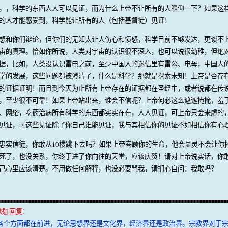
。，科学的东西人人可以见证，而为什么上帝不让所有的人瞻仰一下？如果这
的人才能感受到，科学能让所有的人（包括基督徒）见证！
想和你们辩论，但你们的无知太让人伤心和愤怒，科学目前不够发达，更谈不
宙的真理。恰如你所说，人类对宇宙的认识很不深入，也可以说很幼稚，但绝
据，比如，人类没认识雷电之前，至少中国人的迷信里有雷公、电母，中国人
学的发展，这些问题都被澄清了，什么是科学？那就是探索未知！上帝是否存
的证据证明！而且到今天为止所有上帝存在的证据都在圣经中，或者说都在传
，至少很不可靠！如果上帝站出来，谁会不信呢？上帝何必这么遮遮掩掩，羞
、网络，吃药治病所有科学的东西都实实在在，人人见证，可上帝只会来虚的
见证，可这些见证除了你自己谁能见证，我与其相信你的见证不如相信你有心
忠实信徒，你敢从10楼跳下去吗？如果上帝眷顾你的生命，他会显灵不会让你
死了，也没关系，你终于进了你向往的天堂，应该庆贺！请对上帝说实话，你
己心里应该清楚。不用做任何解释，也没必要骂我，请扪心自问：我敢吗？
线] 回复：
各个方面都在前进，无论思想界还是文化界，经济界还是政治界。宗教界对于宗