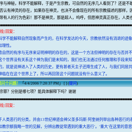
序与神秘，科学不能解释，于是产生宗教，可自然的无序几人看到了？还是不
否认有神灵的存在，如果存在神灵，也决不会像现在的所有宗教描述的那样，
带有人的行为色彩！那不是神灵，那是超人，呜呼，但愿神灵真正存在，人类
线] 回复：
科学不能解释自然现象而产生的，在科学发达的今天，宗教依然没有消退的迹
和理性。
靠自然的有序与无序来证明神明的存在的，这是一个方法但神明的存在与否并
这个世界没有关系这个神为我们是未知的，我们也无法通过任何推理和手段来
的，就是说神进入了人类的历史，更有甚者天主子还降生成了人，与我们同居
神临在在这个世界上了，所以再回答这个问题就没有什么意义了。
想问个问题！
「4/4/2006 7:20:37 PM」 [ ] (
提问
)
宗罪？分别是哪七项？能具体解释下吗？谢谢
线] 回复：
于人类恶行的分类，并由13世纪神道会神父圣多玛斯·阿奎纳列举出各种恶行的
和教宗额我略一世的见解，分辨出教徒常遇到的重大恶行’。‘重大’在这里的意