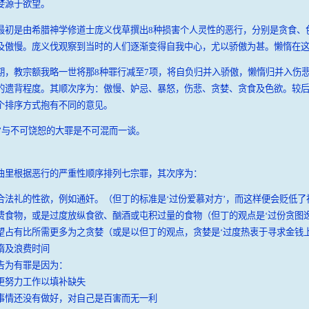
婪源于欲望。
最初是由希腊神学修道士庞义伐草撰出8种损害个人灵性的恶行，分别是贪食、
及傲慢。庞义伐观察到当时的人们逐渐变得自我中心，尤以骄傲为甚。懒惰在这里
期，教宗额我略一世将那8种罪行减至7项，将自负归并入骄傲，懒惰归并入伤
的遗背程度。其顺次序为：傲慢、妒忌、暴怒，伤悲、贪婪、贪食及色欲。较
个排序方式抱有不同的意见。
行’与不可饶恕的大罪是不可混而一谈。
曲里根据恶行的严重性顺序排列七宗罪，其次序为：
合法礼的性欲，例如通奸。（但丁的标准是‘过份爱慕对方’，而这样便会贬低
费食物，或是过度放纵食欲、酗酒或屯积过量的食物（但丁的观点是‘过份贪图逸
望占有比所需更多为之贪婪（或是以但丁的观点，贪婪是‘过度热衷于寻求金钱
惰及浪费时间
告为有罪是因为：
更努力工作以填补缺失
事情还没有做好，对自己是百害而无一利