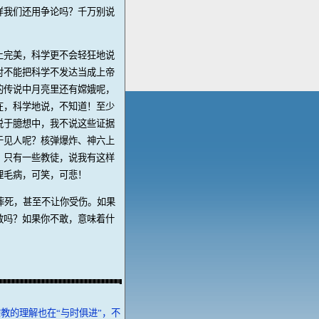
样我们还用争论吗？千万别说
上完美，科学更不会轻狂地说
对不能把科学不发达当成上帝
的传说中月亮里还有嫦娥呢，
在，科学地说，不知道！至少
说于臆想中，我不说这些证据
于见人呢？核弹爆炸、神六上
，只有一些教徒，说我有这样
理毛病，可笑，可悲！
摔死，甚至不让你受伤。如果
敢吗？如果你不敢，意味着什
教的理解也在“与时俱进”，不