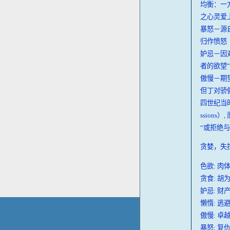
均衡：一
之心灵爱
暴怒－源
归作愤怒（但丁描
妒忌－因
者的欲望
傲慢－期
但丁对骄
四世纪当时的
ssion
“或拒绝与这
贪婪，失
色欲: 肉
贪食: 胡
妒忌: 财
懒惰: 逃
傲慢: 卓
暴怒: 复