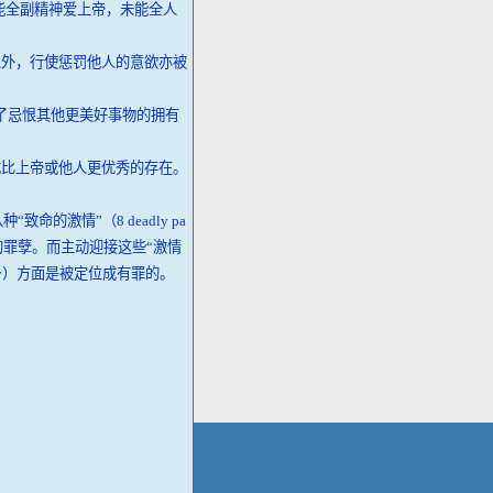
能全副精神爱上帝，未能全人
以外，行使惩罚他人的意欲亦被
了忌恨其他更美好事物的拥有
成比上帝或他人更优秀的存在。
致命的激情”（8 deadly pa
内的罪孽。而主动迎接这些“激情
ology）方面是被定位成有罪的。