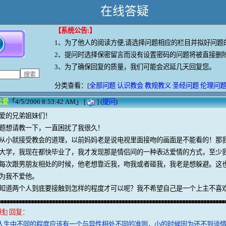
在线答疑
【系统公告
:
】
1、
为了他人的阅读方便,请选择问题相应的栏目并拟好问题
2、提问时选择保密留言而没有设置密码的问题将被直接删
3、为了确保回复的质量，我们可能会迟延几天回复您。
分类查看：[
全部问题
认识教会
教规教义
圣经问题
伦理问
恋爱
「4/5/2006 8:53:42 AM」 [
] (
提问
)
爱的兄弟姐妹们！
题想请教一下，一直困扰了我很久！
从小就接受教会的道理，以前妈妈老是说电视里面接吻的画面是不能看的！那
大学，我现在都快毕业了，我才发现那是情侣间的一种表达爱情的方式，至少
每次跟男朋友相处的时候，他老想靠近我，吻我或者碰我，我老是想躲避。这
为我不爱他。
知道两个人到底要接触到怎样的程度才可以呢？我不希望自己是一个上主不喜
线] 回复：
人生中不同的程度应该有一个与异性相处不同的准则，小的时候因为还不到谈