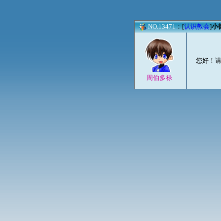
NO.13471
：[
认识教会
]
小
您好！
周伯多禄