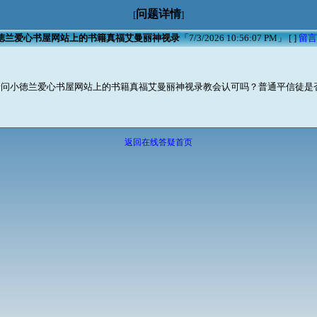
问题详情
[
]
徳兰爱心书屋网站上的书籍真福艾曼丽神视录
「7/3/2026 10:56:07 PM」 [
]
留言
请问小徳兰爱心书屋网站上的书籍真福艾曼丽神视录教会认可吗？普通平信徒是
返回在线答疑首页